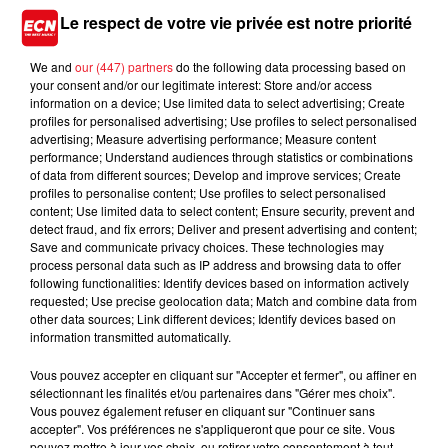
Du 23 janvier 2026 à 20h00 au 1er février 2026 à 19h00
FESTIVAL COMPLI'CITÉ
Le respect de votre vie privée est notre priorité
We and
our (447) partners
do the following data processing based on
your consent and/or our legitimate interest: Store and/or access
information on a device; Use limited data to select advertising; Create
profiles for personalised advertising; Use profiles to select personalised
advertising; Measure advertising performance; Measure content
performance; Understand audiences through statistics or combinations
of data from different sources; Develop and improve services; Create
profiles to personalise content; Use profiles to select personalised
content; Use limited data to select content; Ensure security, prevent and
detect fraud, and fix errors; Deliver and present advertising and content;
Save and communicate privacy choices. These technologies may
process personal data such as IP address and browsing data to offer
following functionalities: Identify devices based on information actively
requested; Use precise geolocation data; Match and combine data from
other data sources; Link different devices; Identify devices based on
information transmitted automatically.
Vous pouvez accepter en cliquant sur "Accepter et fermer", ou affiner en
Le 28 novembre 2025 de 17h00 à 21h00
sélectionnant les finalités et/ou partenaires dans "Gérer mes choix".
NOËL AU JARDIN - PARC DE WESSERLING
Vous pouvez également refuser en cliquant sur "Continuer sans
Cette année, le Parc de Wesserling célèbre la 20ᵉ édition
accepter". Vos préférences ne s'appliqueront que pour ce site. Vous
pouvez mettre à jour vos choix, ou retirer votre consentement à tout