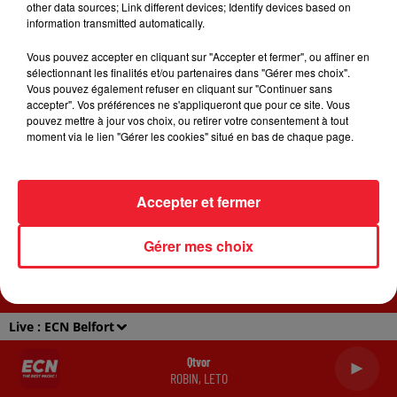
other data sources; Link different devices; Identify devices based on
information transmitted automatically.
ACCUEIL
RADIO
JEUX
ACTUALITÉS
Vous pouvez accepter en cliquant sur "Accepter et fermer", ou affiner en
sélectionnant les finalités et/ou partenaires dans "Gérer mes choix".
SORTIR EN ALSACE
CONTACT
Vous pouvez également refuser en cliquant sur "Continuer sans
accepter". Vos préférences ne s'appliqueront que pour ce site. Vous
pouvez mettre à jour vos choix, ou retirer votre consentement à tout
moment via le lien "Gérer les cookies" situé en bas de chaque page.
Gestion des cookies
Plan du site
Accepter et fermer
Archives
2026
2025
2024
2023
2022
Gérer mes choix
Live :
ECN Belfort
Qtvor
ROBIN, LETO