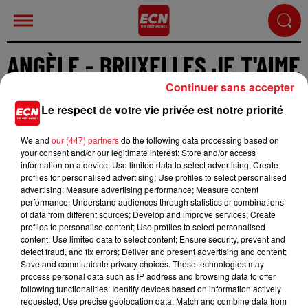
ANGÈLE - BRUXELLES JE T'AIME
Continuer sans accepter
Le respect de votre vie privée est notre priorité
We and
our (447) partners
do the following data processing based on
your consent and/or our legitimate interest: Store and/or access
Cet élément est masqué compte-tenu du refus du
information on a device; Use limited data to select advertising; Create
dépôt de cookies que vous avez exprimé. Si vous
profiles for personalised advertising; Use profiles to select personalised
souhaitez l'afficher, merci de nous donner votre
advertising; Measure advertising performance; Measure content
performance; Understand audiences through statistics or combinations
accord en cliquant sur le bouton ci-dessous.
of data from different sources; Develop and improve services; Create
profiles to personalise content; Use profiles to select personalised
Afficher l'élément
content; Use limited data to select content; Ensure security, prevent and
detect fraud, and fix errors; Deliver and present advertising and content;
Save and communicate privacy choices. These technologies may
process personal data such as IP address and browsing data to offer
following functionalities: Identify devices based on information actively
requested; Use precise geolocation data; Match and combine data from