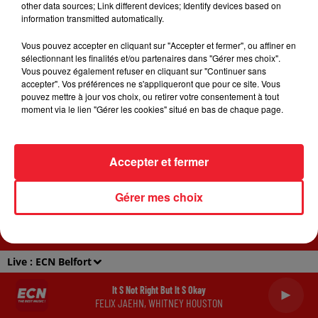
other data sources; Link different devices; Identify devices based on
information transmitted automatically.
ACCUEIL
RADIO
JEUX
ACTUALITÉS
Vous pouvez accepter en cliquant sur "Accepter et fermer", ou affiner en
sélectionnant les finalités et/ou partenaires dans "Gérer mes choix".
SORTIR EN ALSACE
CONTACT
Vous pouvez également refuser en cliquant sur "Continuer sans
accepter". Vos préférences ne s'appliqueront que pour ce site. Vous
pouvez mettre à jour vos choix, ou retirer votre consentement à tout
moment via le lien "Gérer les cookies" situé en bas de chaque page.
Gestion des cookies
Plan du site
Accepter et fermer
Archives
2026
2025
2024
2023
2022
Gérer mes choix
Live :
ECN Belfort
It S Not Right But It S Okay
FELIX JAEHN, WHITNEY HOUSTON