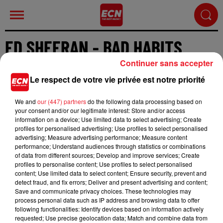
ED SHEERAN - BAD HABITS
Continuer sans accepter
Le respect de votre vie privée est notre priorité
We and
our (447) partners
do the following data processing based on
your consent and/or our legitimate interest: Store and/or access
Cet élément est masqué compte-tenu du refus du
information on a device; Use limited data to select advertising; Create
dépôt de cookies que vous avez exprimé. Si vous
profiles for personalised advertising; Use profiles to select personalised
souhaitez l'afficher, merci de nous donner votre
advertising; Measure advertising performance; Measure content
performance; Understand audiences through statistics or combinations
accord en cliquant sur le bouton ci-dessous.
of data from different sources; Develop and improve services; Create
profiles to personalise content; Use profiles to select personalised
Afficher l'élément
content; Use limited data to select content; Ensure security, prevent and
detect fraud, and fix errors; Deliver and present advertising and content;
Save and communicate privacy choices. These technologies may
process personal data such as IP address and browsing data to offer
following functionalities: Identify devices based on information actively
requested; Use precise geolocation data; Match and combine data from