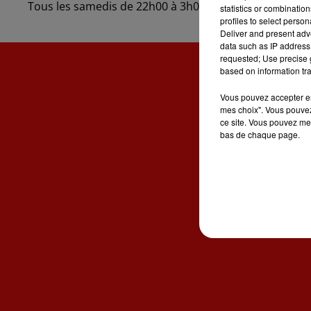
Tous les samedis de 22h00 à 3h00.
statistics or combinatio
profiles to select person
Deliver and present adv
data such as IP address 
requested; Use precise g
based on information tra
Vous pouvez accepter en 
mes choix". Vous pouvez
ce site. Vous pouvez met
ACCUE
bas de chaque page.