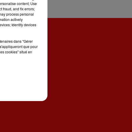
personalise content; Use
 fraud, and fix errors;
 may process personal
mation actively
vices; Identify devices
rtenaires dans "Gérer
s'appliqueront que pour
les cookies" situé en
ONTACT