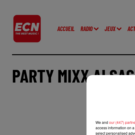
ACCUEIL
RADIO
JEUX
AC
PARTY MIXX ALSAC
We and
our (447) partn
access information on a 
select personalised ad