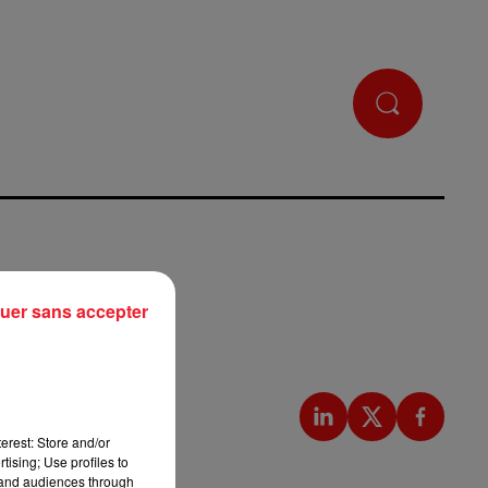
uer sans accepter
erest: Store and/or
tising; Use profiles to
tand audiences through