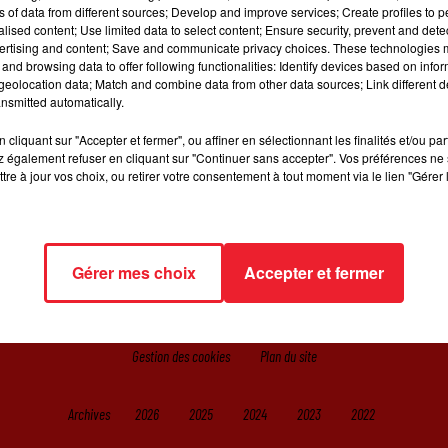
ns of data from different sources; Develop and improve services; Create profiles to 
alised content; Use limited data to select content; Ensure security, prevent and detect
ertising and content; Save and communicate privacy choices. These technologies
and browsing data to offer following functionalities: Identify devices based on infor
eolocation data; Match and combine data from other data sources; Link different de
nsmitted automatically.
cliquant sur "Accepter et fermer", ou affiner en sélectionnant les finalités et/ou pa
 également refuser en cliquant sur "Continuer sans accepter". Vos préférences ne 
tre à jour vos choix, ou retirer votre consentement à tout moment via le lien "Gérer 
IL
RADIO
JEUX
ACTUALITÉS
SORTIR EN ALSACE
C
Gérer mes choix
Accepter et fermer
Gestion des cookies
Plan du site
Archives
2026
2025
2024
2023
2022