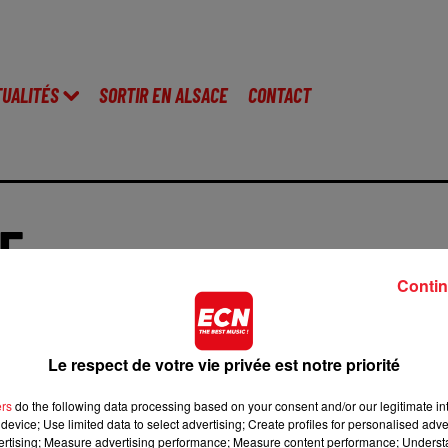
TUALITÉS
SORTIR EN ALSACE
CONTACT
E
Contin
Le respect de votre vie privée est notre priorité
ers
do the following data processing based on your consent and/or our legitimate int
device; Use limited data to select advertising; Create profiles for personalised adver
vertising; Measure advertising performance; Measure content performance; Unders