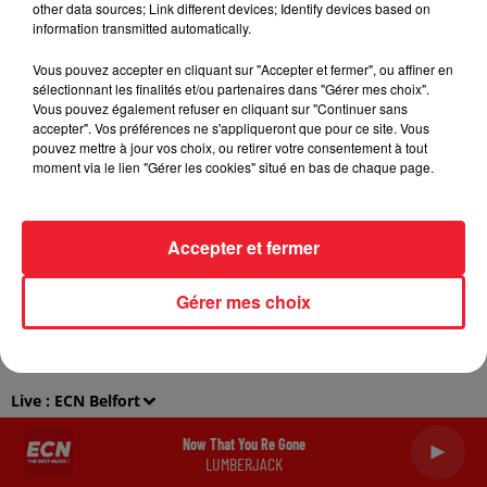
other data sources; Link different devices; Identify devices based on
information transmitted automatically.
Gestion des cookies
Plan du site
Vous pouvez accepter en cliquant sur "Accepter et fermer", ou affiner en
sélectionnant les finalités et/ou partenaires dans "Gérer mes choix".
Vous pouvez également refuser en cliquant sur "Continuer sans
Archives
2026
2025
2024
2023
2022
accepter". Vos préférences ne s'appliqueront que pour ce site. Vous
pouvez mettre à jour vos choix, ou retirer votre consentement à tout
moment via le lien "Gérer les cookies" situé en bas de chaque page.
Accepter et fermer
Gérer mes choix
Live :
ECN Belfort
Now That You Re Gone
LUMBERJACK