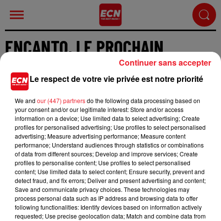
ENCANTO, LE PROCHAIN
DISNEY NOUS EMMÈNE EN
Continuer sans accepter
COLOMBIE !
Le respect de votre vie privée est notre priorité
We and
our (447) partners
do the following data processing based on
your consent and/or our legitimate interest: Store and/or access
information on a device; Use limited data to select advertising; Create
profiles for personalised advertising; Use profiles to select personalised
advertising; Measure advertising performance; Measure content
performance; Understand audiences through statistics or combinations
of data from different sources; Develop and improve services; Create
profiles to personalise content; Use profiles to select personalised
ACCUEIL
RADIO
JEUX
ACTUALITÉS
content; Use limited data to select content; Ensure security, prevent and
detect fraud, and fix errors; Deliver and present advertising and content;
Save and communicate privacy choices. These technologies may
SORTIR EN ALSACE
CONTACT
process personal data such as IP address and browsing data to offer
following functionalities: Identify devices based on information actively
requested; Use precise geolocation data; Match and combine data from