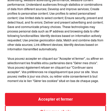
performance; Understand audiences through statistics or combinations
of data from different sources; Develop and improve services; Create
profiles to personalise content; Use profiles to select personalised
content; Use limited data to select content; Ensure security, prevent and
detect fraud, and fix errors; Deliver and present advertising and content;
Save and communicate privacy choices. These technologies may
process personal data such as IP address and browsing data to offer
following functionalities: Identify devices based on information actively
requested; Use precise geolocation data; Match and combine data from
other data sources; Link different devices; Identify devices based on
information transmitted automatically.
L'HOROSCOPE ALSACE DE RADIO ECN JEUDI 24
Vous pouvez accepter en cliquant sur "Accepter et fermer", ou affiner en
NOVEMBRE 2022
sélectionnant les finalités et/ou partenaires dans "Gérer mes choix".
Vous pouvez également refuser en cliquant sur "Continuer sans
accepter". Vos préférences ne s'appliqueront que pour ce site. Vous
pouvez mettre à jour vos choix, ou retirer votre consentement à tout
moment via le lien "Gérer les cookies" situé en bas de chaque page.
Accepter et fermer
ACCUEIL
RADIO
JEUX
ACTUALITÉS