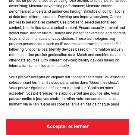
profiles for personalised advertising; Use profiles to select personalised
advertising; Measure advertising performance; Measure content
performance; Understand audiences through statistics or combinations
of data from different sources; Develop and improve services; Create
profiles to personalise content; Use profiles to select personalised
content; Use limited data to select content; Ensure security, prevent and
detect fraud, and fix errors; Deliver and present advertising and content;
Save and communicate privacy choices. These technologies may
process personal data such as IP address and browsing data to offer
following functionalities: Identify devices based on information actively
requested; Use precise geolocation data; Match and combine data from
other data sources; Link different devices; Identify devices based on
information transmitted automatically.
Vous pouvez accepter en cliquant sur "Accepter et fermer", ou affiner en
LE GOOD MORNING ALSACE SUR RADIO ECN : ÉMISSION
sélectionnant les finalités et/ou partenaires dans "Gérer mes choix".
DU JEUDI 1er DÉCEMBRE 2022
Vous pouvez également refuser en cliquant sur "Continuer sans
accepter". Vos préférences ne s'appliqueront que pour ce site. Vous
pouvez mettre à jour vos choix, ou retirer votre consentement à tout
moment via le lien "Gérer les cookies" situé en bas de chaque page.
Accepter et fermer