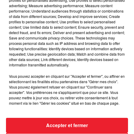
profiles for personalised advertising; Use profiles to select personalised
advertising; Measure advertising performance; Measure content
performance; Understand audiences through statistics or combinations
of data from different sources; Develop and improve services; Create
profiles to personalise content; Use profiles to select personalised
content; Use limited data to select content; Ensure security, prevent and
detect fraud, and fix errors; Deliver and present advertising and content;
Save and communicate privacy choices. These technologies may
process personal data such as IP address and browsing data to offer
following functionalities: Identify devices based on information actively
requested; Use precise geolocation data; Match and combine data from
other data sources; Link different devices; Identify devices based on
information transmitted automatically.
Vous pouvez accepter en cliquant sur "Accepter et fermer", ou affiner en
LE GOOD MORNING ALSACE SUR RADIO ECN : ÉMISSION
sélectionnant les finalités et/ou partenaires dans "Gérer mes choix".
DU MERCREDI 30 NOVEMBRE 2022
Vous pouvez également refuser en cliquant sur "Continuer sans
accepter". Vos préférences ne s'appliqueront que pour ce site. Vous
pouvez mettre à jour vos choix, ou retirer votre consentement à tout
moment via le lien "Gérer les cookies" situé en bas de chaque page.
Accepter et fermer