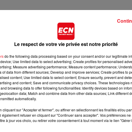
Contin
Le respect de votre vie privée est notre priorité
ers
do the following data processing based on your consent and/or our legitimate int
device; Use limited data to select advertising; Create profiles for personalised adver
vertising; Measure advertising performance; Measure content performance; Unders
ns of data from different sources; Develop and improve services; Create profiles to 
alised content; Use limited data to select content; Ensure security, prevent and detect
ertising and content; Save and communicate privacy choices. These technologies
and browsing data to offer following functionalities: Identify devices based on infor
eolocation data; Match and combine data from other data sources; Link different de
nsmitted automatically.
cliquant sur "Accepter et fermer", ou affiner en sélectionnant les finalités et/ou pa
 également refuser en cliquant sur "Continuer sans accepter". Vos préférences ne 
tre à jour vos choix, ou retirer votre consentement à tout moment via le lien "Gérer 
CAR IL PUE DES PIEDS !