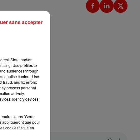
uer sans accepter
erest: Store and/or
tising; Use profiles to
tand audiences through
personalise content; Use
 fraud, and fix errors;
 may process personal
mation actively
vices; Identify devices
rtenaires dans "Gérer
s'appliqueront que pour
les cookies" situé en