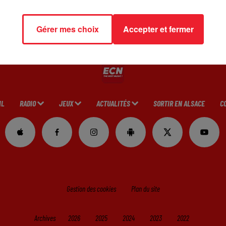
Gérer mes choix
Accepter et fermer
IL
RADIO
JEUX
ACTUALITÉS
SORTIR EN ALSACE
C
Gestion des cookies
Plan du site
Archives
2026
2025
2024
2023
2022