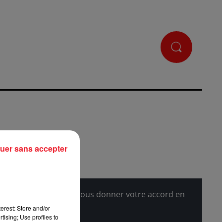
uer sans accepter
l'afficher, merci de nous donner votre accord en
erest: Store and/or
tising; Use profiles to