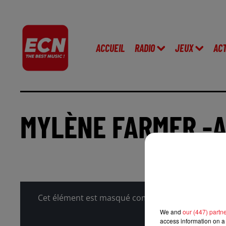
ACCUEIL
RADIO
JEUX
AC
MYLÈNE FARMER -A
Cet élément est masqué compte-tenu du refus du 
We and
our (447) partn
access information on a 