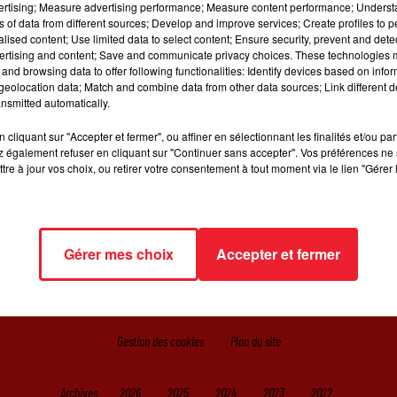
vertising; Measure advertising performance; Measure content performance; Unders
Afficher l'élément
ns of data from different sources; Develop and improve services; Create profiles to 
alised content; Use limited data to select content; Ensure security, prevent and detect
ertising and content; Save and communicate privacy choices. These technologies
and browsing data to offer following functionalities: Identify devices based on infor
eolocation data; Match and combine data from other data sources; Link different de
nsmitted automatically.
cliquant sur "Accepter et fermer", ou affiner en sélectionnant les finalités et/ou pa
 également refuser en cliquant sur "Continuer sans accepter". Vos préférences ne 
tre à jour vos choix, ou retirer votre consentement à tout moment via le lien "Gérer 
IL
RADIO
JEUX
ACTUALITÉS
SORTIR EN ALSACE
C
Gérer mes choix
Accepter et fermer
Gestion des cookies
Plan du site
Archives
2026
2025
2024
2023
2022