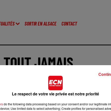
TUALITÉS
SORTIR EN ALSACE
CONTACT
 TOUT JAMAIS
Contin
Le respect de votre vie privée est notre priorité
dépôt de cookies que vous avez exprimé. Si vous souhaitez 
cliquant sur le bouton ci-dessous.
ers
do the following data processing based on your consent and/or our legitimate int
device; Use limited data to select advertising; Create profiles for personalised adver