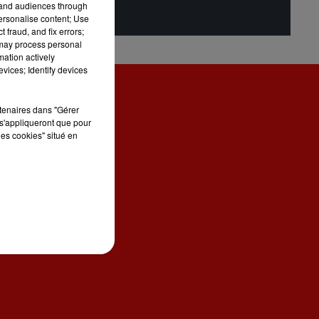
tand audiences through
personalise content; Use
 fraud, and fix errors;
 may process personal
mation actively
vices; Identify devices
rtenaires dans "Gérer
s'appliqueront que pour
les cookies" situé en
ONTACT