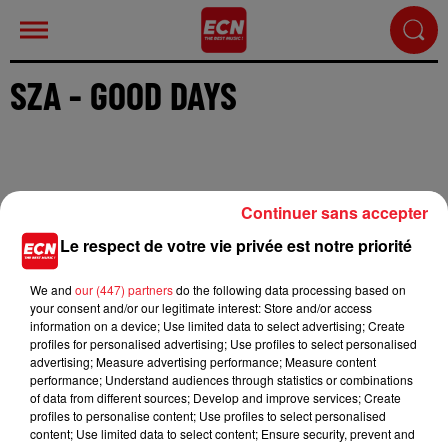
SZA - GOOD DAYS
Continuer sans accepter
Cet élément est masqué compte-tenu du refus du
Le respect de votre vie privée est notre priorité
dépôt de cookies que vous avez exprimé. Si vous
souhaitez l'afficher, merci de nous donner votre
We and
our (447) partners
do the following data processing based on
accord en cliquant sur le bouton ci-dessous.
your consent and/or our legitimate interest: Store and/or access
information on a device; Use limited data to select advertising; Create
Afficher l'élément
profiles for personalised advertising; Use profiles to select personalised
advertising; Measure advertising performance; Measure content
performance; Understand audiences through statistics or combinations
of data from different sources; Develop and improve services; Create
Le nouvel album de SZA est attendu courant 2021, en
profiles to personalise content; Use profiles to select personalised
attendant la chanteuse nous embarque dans un univers
content; Use limited data to select content; Ensure security, prevent and