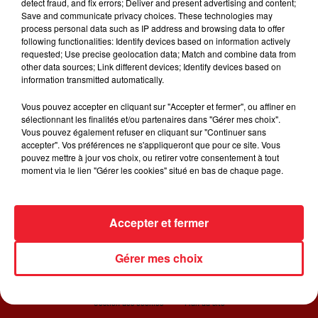
detect fraud, and fix errors; Deliver and present advertising and content;
féérique avec "Good Days". Le titre est sorti en
Save and communicate privacy choices. These technologies may
décembre et a un connu un bel accueil aux Etats-Unis, le
process personal data such as IP address and browsing data to offer
clip qui vient tout juste d'être dévoilé et devrait aider le
following functionalities: Identify devices based on information actively
requested; Use precise geolocation data; Match and combine data from
titre à grimper dans les charts internationaux. La
other data sources; Link different devices; Identify devices based on
chanteuse y montre ses talents de danseuse,
information transmitted automatically.
notamment en pole dance.
Vous pouvez accepter en cliquant sur "Accepter et fermer", ou affiner en
sélectionnant les finalités et/ou partenaires dans "Gérer mes choix".
Vous pouvez également refuser en cliquant sur "Continuer sans
accepter". Vos préférences ne s'appliqueront que pour ce site. Vous
pouvez mettre à jour vos choix, ou retirer votre consentement à tout
moment via le lien "Gérer les cookies" situé en bas de chaque page.
ACCUEIL
RADIO
JEUX
ACTUALITÉS
Accepter et fermer
SORTIR EN ALSACE
CONTACT
Gérer mes choix
Gestion des cookies
Plan du site