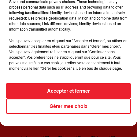
Nouvel extrait de la BO de
Trolls 2
, produite par Justin
Save and communicate privacy choices. These technologies may
process personal data such as IP address and browsing data to offer
Timberlake. Pour le clip de "Don't Slack", Anderson .Paak
following functionalities: Identify devices based on information actively
et Justin Timberlake s'inscrustent dans le quotidien de
requested; Use precise geolocation data; Match and combine data from
l'actrice Anna Kendrick. Une vidéo "anti morosité"
other data sources; Link different devices; Identify devices based on
information transmitted automatically.
bienvenue dans le contexte actuel !
Vous pouvez accepter en cliquant sur "Accepter et fermer", ou affiner en
sélectionnant les finalités et/ou partenaires dans "Gérer mes choix".
Vous pouvez également refuser en cliquant sur "Continuer sans
accepter". Vos préférences ne s'appliqueront que pour ce site. Vous
pouvez mettre à jour vos choix, ou retirer votre consentement à tout
moment via le lien "Gérer les cookies" situé en bas de chaque page.
ACCUEIL
RADIO
JEUX
ACTUALITÉS
SORTIR EN ALSACE
CONTACT
Accepter et fermer
Gérer mes choix
Gestion des cookies
Plan du site