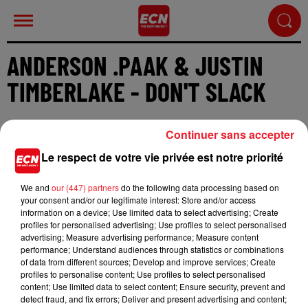
ANDERSON .PAAK & JUSTIN
TIMBERLAKE - DON'T SLACK
Continuer sans accepter
Le respect de votre vie privée est notre priorité
Cet élément est masqué compte-tenu du refus du
We and
our (447) partners
do the following data processing based on
dépôt de cookies que vous avez exprimé. Si vous
your consent and/or our legitimate interest: Store and/or access
information on a device; Use limited data to select advertising; Create
souhaitez l'afficher, merci de nous donner votre
profiles for personalised advertising; Use profiles to select personalised
accord en cliquant sur le bouton ci-dessous.
advertising; Measure advertising performance; Measure content
performance; Understand audiences through statistics or combinations
of data from different sources; Develop and improve services; Create
Afficher l'élément
profiles to personalise content; Use profiles to select personalised
content; Use limited data to select content; Ensure security, prevent and
detect fraud, and fix errors; Deliver and present advertising and content;