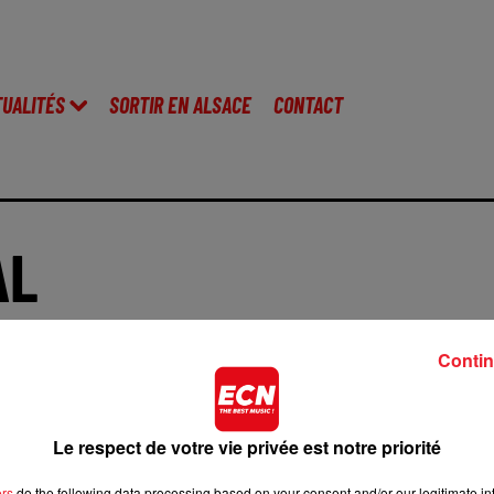
TUALITÉS
SORTIR EN ALSACE
CONTACT
AL
Contin
dépôt de cookies que vous avez exprimé. Si vous souhaitez 
Le respect de votre vie privée est notre priorité
cliquant sur le bouton ci-dessous.
ers
do the following data processing based on your consent and/or our legitimate int