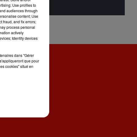
tising; Use profiles to
tand audiences through
personalise content; Use
 fraud, and fix errors;
 may process personal
mation actively
vices; Identify devices
rtenaires dans "Gérer
s'appliqueront que pour
les cookies" situé en
ONTACT