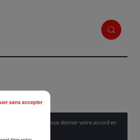
uer sans accepter
l'afficher, merci de nous donner votre accord en
erest: Store and/or