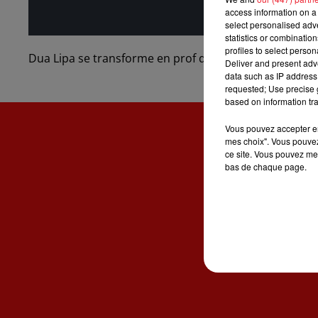
access information on a 
select personalised ad
statistics or combinatio
profiles to select person
Dua Lipa se transforme en prof de sport pour une séan
Deliver and present adv
data such as IP address 
requested; Use precise g
based on information tra
Vous pouvez accepter en 
mes choix". Vous pouvez
ce site. Vous pouvez met
bas de chaque page.
ACCUE