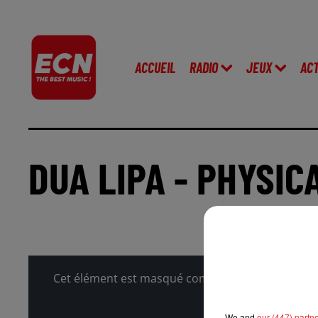
ACCUEIL
RADIO
JEUX
AC
DUA LIPA - PHYSIC
Cet élément est masqué compte-tenu du refus du 
We and
our (447) partn