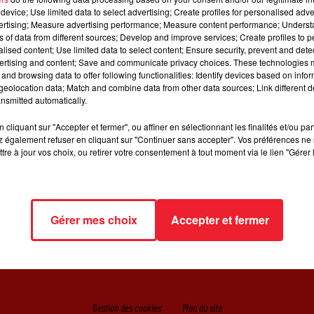
Afficher l'élément
device; Use limited data to select advertising; Create profiles for personalised adver
vertising; Measure advertising performance; Measure content performance; Unders
ns of data from different sources; Develop and improve services; Create profiles to 
alised content; Use limited data to select content; Ensure security, prevent and detect
ce de gym sur son nouveau titre "Physical" !
ertising and content; Save and communicate privacy choices. These technologies
and browsing data to offer following functionalities: Identify devices based on infor
eolocation data; Match and combine data from other data sources; Link different de
nsmitted automatically.
cliquant sur "Accepter et fermer", ou affiner en sélectionnant les finalités et/ou pa
 également refuser en cliquant sur "Continuer sans accepter". Vos préférences ne 
tre à jour vos choix, ou retirer votre consentement à tout moment via le lien "Gérer 
IL
RADIO
JEUX
ACTUALITÉS
SORTIR EN ALSACE
C
Gérer mes choix
Accepter et fermer
Gestion des cookies
Plan du site