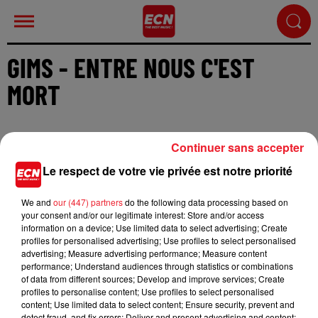
GIMS - ENTRE NOUS C'EST
MORT
Continuer sans accepter
Le respect de votre vie privée est notre priorité
Cet élément est masqué compte-tenu du refus du
We and
our (447) partners
do the following data processing based on
dépôt de cookies que vous avez exprimé. Si vous
your consent and/or our legitimate interest: Store and/or access
souhaitez l'afficher, merci de nous donner votre
information on a device; Use limited data to select advertising; Create
accord en cliquant sur le bouton ci-dessous.
profiles for personalised advertising; Use profiles to select personalised
advertising; Measure advertising performance; Measure content
performance; Understand audiences through statistics or combinations
Afficher l'élément
of data from different sources; Develop and improve services; Create
profiles to personalise content; Use profiles to select personalised
content; Use limited data to select content; Ensure security, prevent and
detect fraud, and fix errors; Deliver and present advertising and content;