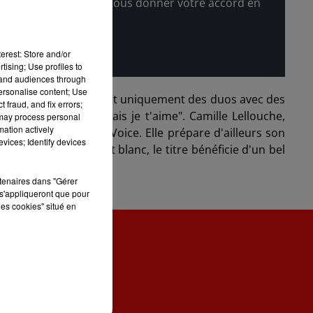
l'afficher, merci de nous donner votre accord en
erest: Store and/or
tising; Use profiles to
tand audiences through
personalise content; Use
es femmes en proposant uniquement des duos avec des
 fraud, and fix errors;
rès jolis ballade "Mais je t'aime". Camille Lellouche,
 may process personal
mation actively
 découvert dans The Voice. Elle prépare d'ailleurs son
vices; Identify devices
ès sobre en noir et blanc, le titre bénéficie d'un bel
rtenaires dans "Gérer
s'appliqueront que pour
les cookies" situé en
ONTACT