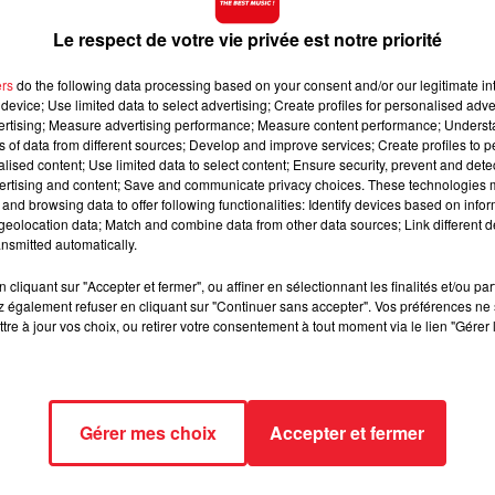
dépôt de cookies que vous avez exprimé. Si vous souhaitez 
cliquant sur le bouton ci-dessous.
Le respect de votre vie privée est notre priorité
Afficher l'élément
ers
do the following data processing based on your consent and/or our legitimate int
device; Use limited data to select advertising; Create profiles for personalised adver
vertising; Measure advertising performance; Measure content performance; Unders
ns of data from different sources; Develop and improve services; Create profiles to 
sdames", qui, comme son nom l'indique, met à l'honneur l
alised content; Use limited data to select content; Ensure security, prevent and detect
onique Sanson entre autres...et Camille Lellouche sur la t
ertising and content; Save and communicate privacy choices. These technologies
and browsing data to offer following functionalities: Identify devices based on infor
rice, a aussi des talents de chanteuse que le public aviat
eolocation data; Match and combine data from other data sources; Link different de
le avait dévoilé à ses fans en 2017. Accompagné d'un clip tr
nsmitted automatically.
 de vues sur YouTube en quelques jours.
cliquant sur "Accepter et fermer", ou affiner en sélectionnant les finalités et/ou pa
 également refuser en cliquant sur "Continuer sans accepter". Vos préférences ne 
tre à jour vos choix, ou retirer votre consentement à tout moment via le lien "Gérer 
Gérer mes choix
Accepter et fermer
IL
RADIO
JEUX
ACTUALITÉS
SORTIR EN ALSACE
C