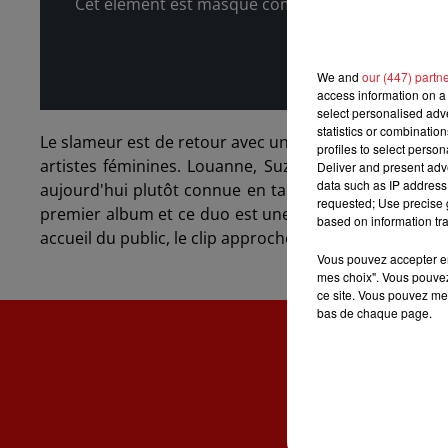
Cet élément est masqué compte-tenu du refus du 
We and
our (447) partn
access information on a 
select personalised ad
statistics or combinatio
Le slameur est de retour avec un nouvel album, "Me
profiles to select person
artistes féminines. Louanne, Suzanne, Laura Smet, Vér
Deliver and present adv
data such as IP address 
aujourd'hui plutôt connue en tant qu'humoriste et act
requested; Use precise g
premier album et ce duo est une de ses chansons qu'el
based on information tra
accueil du public, le clip approche déjà les 3 millions
Vous pouvez accepter en 
mes choix". Vous pouvez
ce site. Vous pouvez met
bas de chaque page.
ACCUE