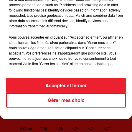
d'un clip sexy où la chanteuse joue de sa superbe
process personal data such as IP address and browsing data to offer
silhouette, s'affichant en maillot de bain et vêtue d'un t-
following functionalities: Identify devices based on information actively
requested; Use precise geolocation data; Match and combine data from
shirt mouillé, des images qui célèbrent aussi la femme
other data sources; Link different devices; Identify devices based on
en générale et la beauté noire.
information transmitted automatically.
Vous pouvez accepter en cliquant sur "Accepter et fermer", ou affiner en
sélectionnant les finalités et/ou partenaires dans "Gérer mes choix".
Vous pouvez également refuser en cliquant sur "Continuer sans
accepter". Vos préférences ne s'appliqueront que pour ce site. Vous
pouvez mettre à jour vos choix, ou retirer votre consentement à tout
moment via le lien "Gérer les cookies" situé en bas de chaque page.
ACCUEIL
RADIO
JEUX
ACTUALITÉS
SORTIR EN ALSACE
CONTACT
Accepter et fermer
Gérer mes choix
Gestion des cookies
Plan du site
Archives
2026
2025
2024
2023
2022