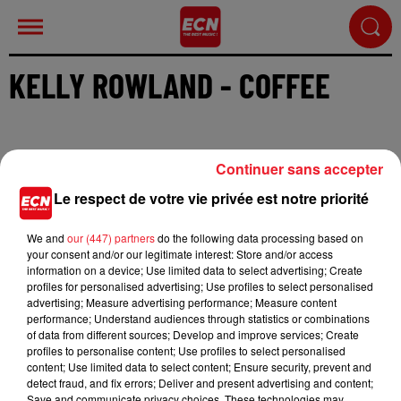
KELLY ROWLAND - COFFEE
Continuer sans accepter
Le respect de votre vie privée est notre priorité
Cet élément est masqué compte-tenu du refus du
dépôt de cookies que vous avez exprimé. Si vous
We and
our (447) partners
do the following data processing based on
souhaitez l'afficher, merci de nous donner votre
your consent and/or our legitimate interest: Store and/or access
accord en cliquant sur le bouton ci-dessous.
information on a device; Use limited data to select advertising; Create
profiles for personalised advertising; Use profiles to select personalised
advertising; Measure advertising performance; Measure content
Afficher l'élément
performance; Understand audiences through statistics or combinations
of data from different sources; Develop and improve services; Create
profiles to personalise content; Use profiles to select personalised
Après 7 ans d'absence, Kelly Rowland est de retour avec
content; Use limited data to select content; Ensure security, prevent and
detect fraud, and fix errors; Deliver and present advertising and content;
le single "Coffee" ! Un titre très sensuel accompagné
Save and communicate privacy choices. These technologies may