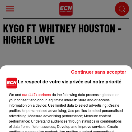
KYGO FT WHITNEY HOUSTON -
HIGHER LOVE
Continuer sans accepter
Cet élément est masqué compte-tenu du refus du
Le respect de votre vie privée est notre priorité
dépôt de cookies que vous avez exprimé. Si vous
souhaitez l'afficher, merci de nous donner votre
We and
our (447) partners
do the following data processing based on
accord en cliquant sur le bouton ci-dessous.
your consent and/or our legitimate interest: Store and/or access
information on a device; Use limited data to select advertising; Create
profiles for personalised advertising; Use profiles to select personalised
Afficher l'élément
advertising; Measure advertising performance; Measure content
performance; Understand audiences through statistics or combinations
of data from different sources; Develop and improve services; Create
profiles to personalise content; Use profiles to select personalised