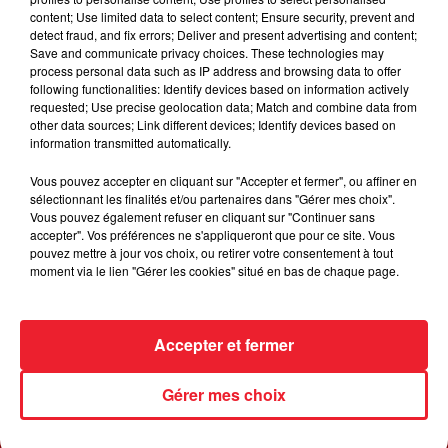
Fan de la chanteuse, Kygo est l'un des rares artistes a
content; Use limited data to select content; Ensure security, prevent and
avoir eu l'autorisation d'utiliser un titre de Whitney
detect fraud, and fix errors; Deliver and present advertising and content;
Houston à titre posthume. Higher Love est sorti en 1986
Save and communicate privacy choices. These technologies may
process personal data such as IP address and browsing data to offer
mais est très peu connu du public car le titre n'est
following functionalities: Identify devices based on information actively
apparu qu'en bonus de l'édition japonaise de
I'm Your
requested; Use precise geolocation data; Match and combine data from
Baby Tonight,
Kygo remet au gout du jour ce titre et on
other data sources; Link different devices; Identify devices based on
information transmitted automatically.
adore retrouver la sublima voix de la diva Whitney
Houston ! Le clip nous plonge dans les années 80, un
Vous pouvez accepter en cliquant sur "Accepter et fermer", ou affiner en
mélange de
Fame
et
Flashdance
...
sélectionnant les finalités et/ou partenaires dans "Gérer mes choix".
Vous pouvez également refuser en cliquant sur "Continuer sans
accepter". Vos préférences ne s'appliqueront que pour ce site. Vous
pouvez mettre à jour vos choix, ou retirer votre consentement à tout
moment via le lien "Gérer les cookies" situé en bas de chaque page.
ACCUEIL
RADIO
JEUX
ACTUALITÉS
Accepter et fermer
SORTIR EN ALSACE
CONTACT
Gérer mes choix