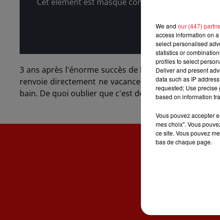
Cet élément est masqué compte-tenu du refus du 
We and
our (447) partn
access information on a 
select personalised ad
statistics or combinatio
profiles to select person
3 ans après l'énorme succès de leur dernier duo "
Ven
Deliver and present adv
data such as IP address 
renvoie directement ne vacances, les deux hommes 
requested; Use precise g
bain. De quoi oublier que c'est déjà la rentrée !
based on information tra
Vous pouvez accepter en 
mes choix". Vous pouvez
ce site. Vous pouvez met
bas de chaque page.
ACCUE