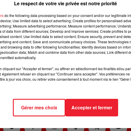
dépôt de cookies que vous avez exprimé. Si vous souhaitez 
Le respect de votre vie privée est notre priorité
cliquant sur le bouton ci-dessous.
ers
do the following data processing based on your consent and/or our legitimate int
device; Use limited data to select advertising; Create profiles for personalised adver
Afficher l'élément
vertising; Measure advertising performance; Measure content performance; Unders
ns of data from different sources; Develop and improve services; Create profiles to 
alised content; Use limited data to select content; Ensure security, prevent and detect
te Pa'Ca
", les deux stars se retrouvent sur "
No se me quita
" 
ertising and content; Save and communicate privacy choices. These technologies
and browsing data to offer following functionalities: Identify devices based on infor
sont sur une plage devant un immense chateau de sable e
eolocation data; Match and combine data from other data sources; Link different de
nsmitted automatically.
cliquant sur "Accepter et fermer", ou affiner en sélectionnant les finalités et/ou pa
 également refuser en cliquant sur "Continuer sans accepter". Vos préférences ne 
tre à jour vos choix, ou retirer votre consentement à tout moment via le lien "Gérer 
Gérer mes choix
Accepter et fermer
IL
RADIO
JEUX
ACTUALITÉS
SORTIR EN ALSACE
C