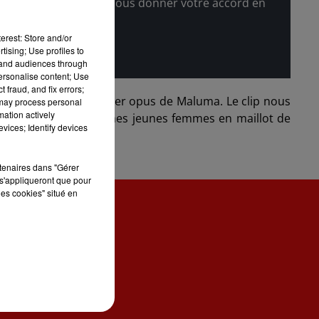
l'afficher, merci de nous donner votre accord en
erest: Store and/or
tising; Use profiles to
tand audiences through
personalise content; Use
 fraud, and fix errors;
qui figure sur le dernier opus de Maluma. Le clip nous
 may process personal
mation actively
t entourés de sublimes jeunes femmes en maillot de
vices; Identify devices
rtenaires dans "Gérer
s'appliqueront que pour
les cookies" situé en
ONTACT