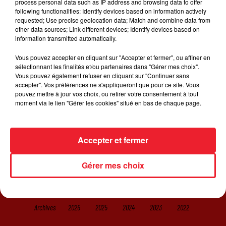
process personal data such as IP address and browsing data to offer
écrit le scénario. Le chanteur essaie de reconquérir la
following functionalities: Identify devices based on information actively
femme qu'il aperdu, allant jusqu'à saboter son
requested; Use precise geolocation data; Match and combine data from
mariage...Arrivera-t-il à ses fins ?
other data sources; Link different devices; Identify devices based on
information transmitted automatically.
Vous pouvez accepter en cliquant sur "Accepter et fermer", ou affiner en
sélectionnant les finalités et/ou partenaires dans "Gérer mes choix".
Vous pouvez également refuser en cliquant sur "Continuer sans
accepter". Vos préférences ne s'appliqueront que pour ce site. Vous
pouvez mettre à jour vos choix, ou retirer votre consentement à tout
ACCUEIL
RADIO
JEUX
ACTUALITÉS
moment via le lien "Gérer les cookies" situé en bas de chaque page.
SORTIR EN ALSACE
CONTACT
Accepter et fermer
Gérer mes choix
Gestion des cookies
Plan du site
Archives
2026
2025
2024
2023
2022