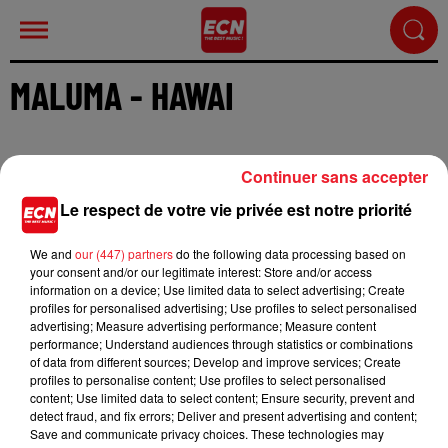
MALUMA - HAWAI
Continuer sans accepter
Le respect de votre vie privée est notre priorité
Cet élément est masqué compte-tenu du refus du
dépôt de cookies que vous avez exprimé. Si vous
We and
our (447) partners
do the following data processing based on
your consent and/or our legitimate interest: Store and/or access
souhaitez l'afficher, merci de nous donner votre
information on a device; Use limited data to select advertising; Create
accord en cliquant sur le bouton ci-dessous.
profiles for personalised advertising; Use profiles to select personalised
advertising; Measure advertising performance; Measure content
Afficher l'élément
performance; Understand audiences through statistics or combinations
of data from different sources; Develop and improve services; Create
profiles to personalise content; Use profiles to select personalised
content; Use limited data to select content; Ensure security, prevent and
Maluma revient avec une ballade reggaeton pour cet
detect fraud, and fix errors; Deliver and present advertising and content;
été, "Hawai", accompagné d'une vidéo dont il a lui même
Save and communicate privacy choices. These technologies may