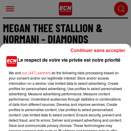
MEGAN THEE STALLION &
NORMANI - DIAMONDS
Continuer sans accepter
Le respect de votre vie privée est notre priorité
We and
our (447) partners
do the following data processing based on
Cet élément est masqué compte-tenu du refus du
your consent and/or our legitimate interest: Store and/or access
information on a device; Use limited data to select advertising; Create
dépôt de cookies que vous avez exprimé. Si vous
profiles for personalised advertising; Use profiles to select personalised
souhaitez l'afficher, merci de nous donner votre
advertising; Measure advertising performance; Measure content
accord en cliquant sur le bouton ci-dessous.
performance; Understand audiences through statistics or combinations
of data from different sources; Develop and improve services; Create
profiles to personalise content; Use profiles to select personalised
Afficher l'élément
content; Use limited data to select content; Ensure security, prevent and
detect fraud, and fix errors; Deliver and present advertising and content;
Save and communicate privacy choices. These technologies may
process personal data such as IP address and browsing data to offer