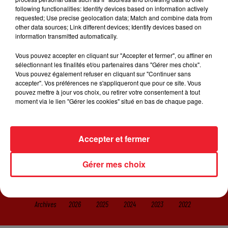
Les deux chanteuses se retrouvent pour Diamonds qui
following functionalities: Identify devices based on information actively
fait partie de la BO de
Birds of Prey
qui sort dans les
requested; Use precise geolocation data; Match and combine data from
salles le 5 février !
other data sources; Link different devices; Identify devices based on
information transmitted automatically.
Vous pouvez accepter en cliquant sur "Accepter et fermer", ou affiner en
sélectionnant les finalités et/ou partenaires dans "Gérer mes choix".
Vous pouvez également refuser en cliquant sur "Continuer sans
accepter". Vos préférences ne s'appliqueront que pour ce site. Vous
pouvez mettre à jour vos choix, ou retirer votre consentement à tout
ACCUEIL
RADIO
JEUX
ACTUALITÉS
moment via le lien "Gérer les cookies" situé en bas de chaque page.
SORTIR EN ALSACE
CONTACT
Accepter et fermer
Gérer mes choix
Gestion des cookies
Plan du site
Archives
2026
2025
2024
2023
2022