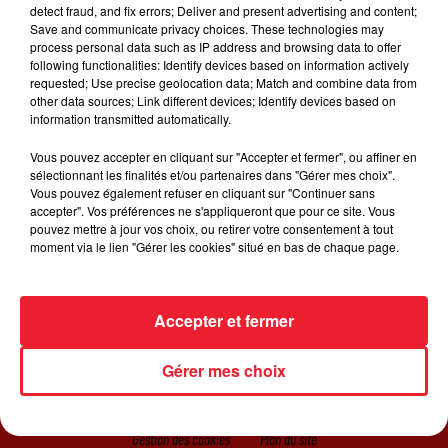
Rosalia continue son ascension et enchaine les hits et
detect fraud, and fix errors; Deliver and present advertising and content;
collaborations. Alors que son remix de "
Highest in the
Save and communicate privacy choices. These technologies may
process personal data such as IP address and browsing data to offer
room
" de Travis Scott a marqué les esprits, la chanteuse
following functionalities: Identify devices based on information actively
s'offre une nouvelle collaboration avec le rappeur sur
requested; Use precise geolocation data; Match and combine data from
"TKN". Le titre est accompagné d'une vidéo réussie où
other data sources; Link different devices; Identify devices based on
information transmitted automatically.
les deux artistes dansent en compagnie d'enfants, les
incitant à se montrer forts et à être solidaires.
Vous pouvez accepter en cliquant sur "Accepter et fermer", ou affiner en
sélectionnant les finalités et/ou partenaires dans "Gérer mes choix".
Vous pouvez également refuser en cliquant sur "Continuer sans
accepter". Vos préférences ne s'appliqueront que pour ce site. Vous
pouvez mettre à jour vos choix, ou retirer votre consentement à tout
moment via le lien "Gérer les cookies" situé en bas de chaque page.
ACCUEIL
RADIO
JEUX
ACTUALITÉS
Accepter et fermer
SORTIR EN ALSACE
CONTACT
Gérer mes choix
Gestion des cookies
Plan du site