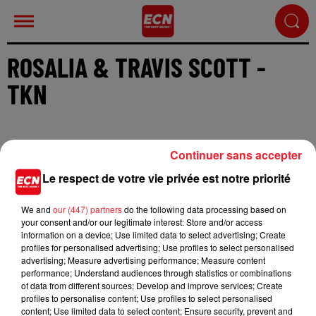
ROSALIA & TRAVIS SCOTT -
TKN
Continuer sans accepter
Le respect de votre vie privée est notre priorité
Cet élément est masqué compte-tenu du refus du
dépôt de cookies que vous avez exprimé. Si vous
We and
our (447) partners
do the following data processing based on
souhaitez l'afficher, merci de nous donner votre
your consent and/or our legitimate interest: Store and/or access
information on a device; Use limited data to select advertising; Create
accord en cliquant sur le bouton ci-dessous.
profiles for personalised advertising; Use profiles to select personalised
advertising; Measure advertising performance; Measure content
Afficher l'élément
performance; Understand audiences through statistics or combinations
of data from different sources; Develop and improve services; Create
profiles to personalise content; Use profiles to select personalised
content; Use limited data to select content; Ensure security, prevent and