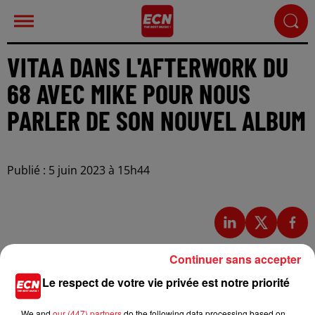
VITAA DANS L'AFTERWORK DU
68 AVEC MIKE POUR NOUS
PARLER DE SON NOUVEL ALBUM
Publié : 5 juin 2023 à 15h44
Continuer sans accepter
Le respect de votre vie privée est notre priorité
We and
our (447) partners
do the following data processing based on