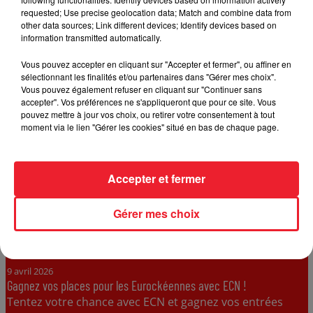
Arlette Gruss, “Parenthèse”. Participez par SMS et
requested; Use precise geolocation data; Match and combine data from
tentez...
other data sources; Link different devices; Identify devices based on
information transmitted automatically.
Vous pouvez accepter en cliquant sur "Accepter et fermer", ou affiner en
sélectionnant les finalités et/ou partenaires dans "Gérer mes choix".
Vous pouvez également refuser en cliquant sur "Continuer sans
accepter". Vos préférences ne s'appliqueront que pour ce site. Vous
pouvez mettre à jour vos choix, ou retirer votre consentement à tout
moment via le lien "Gérer les cookies" situé en bas de chaque page.
Accepter et fermer
Gérer mes choix
9 avril 2026
Gagnez vos places pour les Eurockéennes avec ECN !
Tentez votre chance avec ECN et gagnez vos entrées