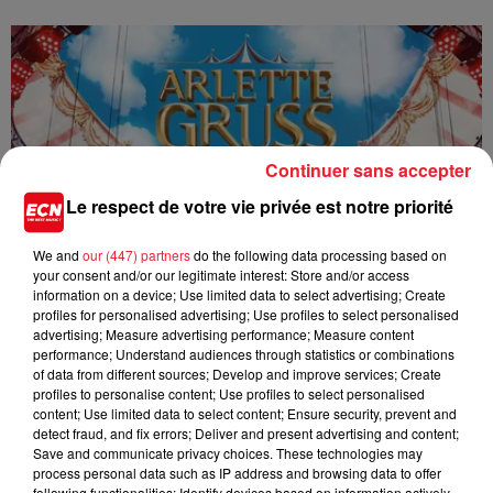
Continuer sans accepter
Le respect de votre vie privée est notre priorité
We and
our (447) partners
do the following data processing based on
your consent and/or our legitimate interest: Store and/or access
information on a device; Use limited data to select advertising; Create
profiles for personalised advertising; Use profiles to select personalised
advertising; Measure advertising performance; Measure content
performance; Understand audiences through statistics or combinations
of data from different sources; Develop and improve services; Create
profiles to personalise content; Use profiles to select personalised
10 avril 2026
content; Use limited data to select content; Ensure security, prevent and
🎪 Jeu concours ECN : gagnez vos places pour le Cirque Arlette...
detect fraud, and fix errors; Deliver and present advertising and content;
ECN vous offre la possibilité de remporter vos
Save and communicate privacy choices. These technologies may
invitations pour le nouveau spectacle 2026 du Cirque
process personal data such as IP address and browsing data to offer
following functionalities: Identify devices based on information actively