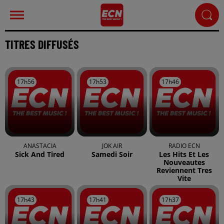
TITRES DIFFUSÉS
17h56
17h56
17h53
17h53
17h46
17h46
ANASTACIA
JOK AIR
RADIO ECN
Sick And Tired
Samedi Soir
Les Hits Et Les
Nouveautes
Reviennent Tres
Vite
17h43
17h43
17h41
17h41
17h37
17h37