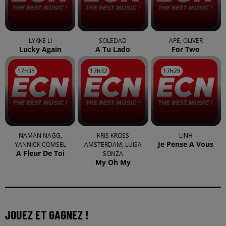
LYKKE LI
SOLEDAD
APE, OLIVER
Lucky Again
A Tu Lado
For Two
17h35
17h35
17h32
17h32
17h28
17h28
NAMAN NAGG,
KRIS KROSS
LINH
Je Pense A Vous
YANNICK COMSEL
AMSTERDAM, LUISA
A Fleur De Toi
SONZA
My Oh My
JOUEZ ET GAGNEZ !