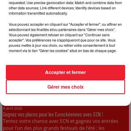
requested; Use precise geolocation data; Match and combine data from
tentez...
other data sources; Link different devices; Identify devices based on
information transmitted automatically.
Vous pouvez accepter en cliquant sur "Accepter et fermer", ou affiner en
sélectionnant les finalités et/ou partenaires dans "Gérer mes choix".
Vous pouvez également refuser en cliquant sur "Continuer sans
accepter". Vos préférences ne s'appliqueront que pour ce site. Vous
pouvez mettre à jour vos choix, ou retirer votre consentement à tout
moment via le lien "Gérer les cookies" situé en bas de chaque page.
Accepter et fermer
Gérer mes choix
9 avril 2026
Gagnez vos places pour les Eurockéennes avec ECN !
Tentez votre chance avec ECN et gagnez vos entrées
pour l’un des plus grands festivals de l’été : les