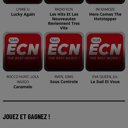
LYKKE LI
RADIO ECN
INI KAMOZE
Lucky Again
Les Hits Et Les
Here Comes The
Nouveautes
Hotstepper
Reviennent Tres
Vite
5h44
5h44
5h41
5h41
5h38
5h38
ROCCO HUNT, LOLA
RVEN, GIMS
EVA QUEEN, JUL
Sous Controle
Le Sud Et Vous
INDIGO
Caramelo
JOUEZ ET GAGNEZ !