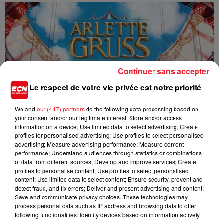
Continuer sans accepter
Le respect de votre vie privée est notre priorité
We and
our (447) partners
do the following data processing based on
your consent and/or our legitimate interest: Store and/or access
information on a device; Use limited data to select advertising; Create
profiles for personalised advertising; Use profiles to select personalised
advertising; Measure advertising performance; Measure content
performance; Understand audiences through statistics or combinations
of data from different sources; Develop and improve services; Create
10 avril 2026
profiles to personalise content; Use profiles to select personalised
🎪 Jeu concours ECN : gagnez vos places pour le Cirque Arlette...
content; Use limited data to select content; Ensure security, prevent and
detect fraud, and fix errors; Deliver and present advertising and content;
ECN vous offre la possibilité de remporter vos
Save and communicate privacy choices. These technologies may
invitations pour le nouveau spectacle 2026 du Cirque
process personal data such as IP address and browsing data to offer
Arlette Gruss, “Parenthèse”. Participez par SMS et
following functionalities: Identify devices based on information actively