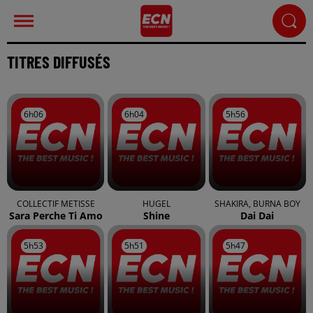
TITRES DIFFUSÉS
6h06
6h06
6h04
6h04
5h56
5h56
COLLECTIF METISSE
HUGEL
SHAKIRA, BURNA BOY
Sara Perche Ti Amo
Shine
Dai Dai
5h53
5h53
5h51
5h51
5h47
5h47