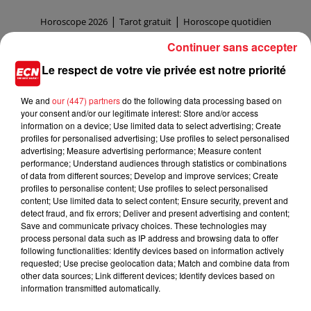
|
|
Horoscope 2026
Tarot gratuit
Horoscope quotidien
(C) AsiaFlash.com
Continuer sans accepter
Le respect de votre vie privée est notre priorité
HOROSCOPE HEBDOMADAIRE CAPRICORNE (LUNDI 3
We and
our (447) partners
do the following data processing based on
-- DIMANCHE 9 AOÏ¿½T 2026)
your consent and/or our legitimate interest: Store and/or access
information on a device; Use limited data to select advertising; Create
profiles for personalised advertising; Use profiles to select personalised
advertising; Measure advertising performance; Measure content
performance; Understand audiences through statistics or combinations
of data from different sources; Develop and improve services; Create
profiles to personalise content; Use profiles to select personalised
content; Use limited data to select content; Ensure security, prevent and
detect fraud, and fix errors; Deliver and present advertising and content;
Save and communicate privacy choices. These technologies may
Amour
process personal data such as IP address and browsing data to offer
Couples :
Vous retrouverez l'enthousiasme et la passion
following functionalities: Identify devices based on information actively
requested; Use precise geolocation data; Match and combine data from
des débuts de votre union. Vous aurez l'art de
other data sources; Link different devices; Identify devices based on
surprendre à tout moment votre bien-aimé(e). En prime,
information transmitted automatically.
vous lui préparerez un petit cocktail de sensualité