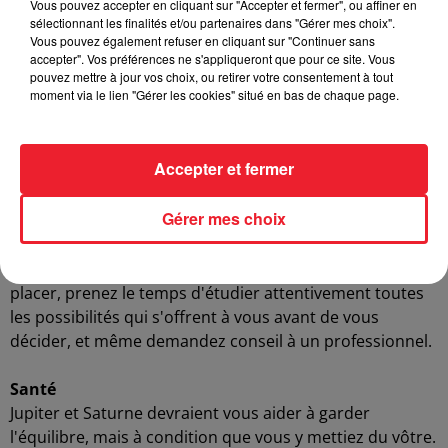
brûlante et d'humour ravageur qui l'enivrera.
Vous pouvez accepter en cliquant sur "Accepter et fermer", ou affiner en
sélectionnant les finalités et/ou partenaires dans "Gérer mes choix".
Vous pouvez également refuser en cliquant sur "Continuer sans
Célibataires :
La planète Vénus vous donnera une grande
accepter". Vos préférences ne s'appliqueront que pour ce site. Vous
envie de sortir, de vous montrer plus ouvert, plus
pouvez mettre à jour vos choix, ou retirer votre consentement à tout
moment via le lien "Gérer les cookies" situé en bas de chaque page.
sociable. Ainsi, vous évoluerez dans un climat favorable
aux rencontres et aux amitiés qui déboucheront
facilement et rapidement sur l'amour.
Accepter et fermer
Argent
Gérer mes choix
Le présent mouvement astral vous incitera à équilibrer
votre budget, voire, pour certains d'entre vous, à
améliorer vos revenus. Si vous avez des économies à
placer, prenez le temps d'étudier attentivement toutes
les possibilités qui s'offrent à vous avant de vous
décider, et même demandez conseil à un professionnel.
Santé
Jupiter et Saturne devraient vous aider à garder
l'équilibre, mais à condition que vous y mettiez du vôtre.