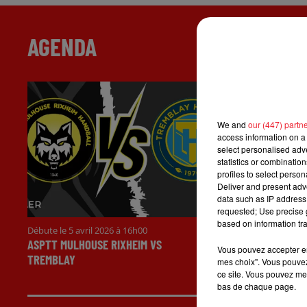
AGENDA
We and
our (447) partn
access information on a 
select personalised ad
statistics or combinatio
profiles to select person
Deliver and present adv
data such as IP address 
requested; Use precise g
based on information tra
Débute le 5 avril 2026 à 16h00
Le 3 avril 2026 d
ASPTT MULHOUSE RIXHEIM VS
EQUILIBRIUM -
Vous pouvez accepter en 
TREMBLAY
mes choix". Vous pouvez
ce site. Vous pouvez met
bas de chaque page.