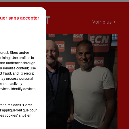
PODCAST
uer sans accepter
Voir plus
erest: Store and/or
tising; Use profiles to
tand audiences through
personalise content; Use
 fraud, and fix errors;
 may process personal
mation actively
vices; Identify devices
PS
rtenaires dans "Gérer
s'appliqueront que pour
les cookies" situé en