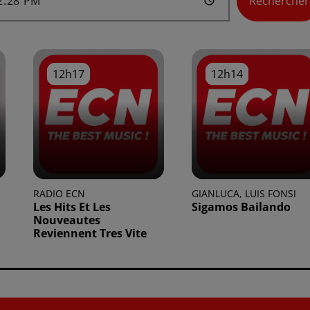
Rechercher
12h17
12h17
12h14
12h14
RADIO ECN
GIANLUCA, LUIS FONSI
Les Hits Et Les
Sigamos Bailando
Nouveautes
Reviennent Tres Vite