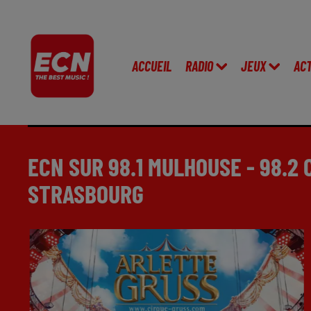
ACCUEIL
RADIO
JEUX
AC
ECN SUR 98.1 MULHOUSE - 98.2
STRASBOURG