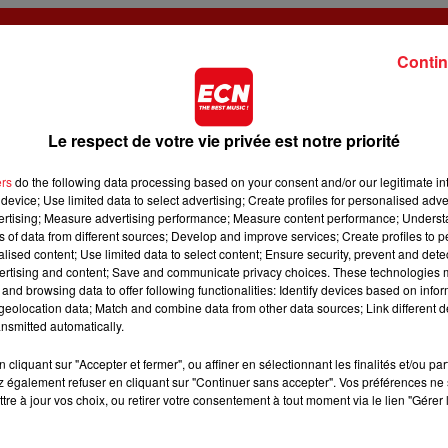
Contin
Voir plus
Le respect de votre vie privée est notre priorité
ers
do the following data processing based on your consent and/or our legitimate int
device; Use limited data to select advertising; Create profiles for personalised adver
vertising; Measure advertising performance; Measure content performance; Unders
ns of data from different sources; Develop and improve services; Create profiles to 
alised content; Use limited data to select content; Ensure security, prevent and detect
ertising and content; Save and communicate privacy choices. These technologies
and browsing data to offer following functionalities: Identify devices based on infor
eolocation data; Match and combine data from other data sources; Link different de
nsmitted automatically.
e 16h00 à 22h15
Le 4 avril 2026 de 16h00 à 22h15
 LES GARDIENS DU TEMPS
EQUILIBRIUM - LES GARDIENS DU TEM
cliquant sur "Accepter et fermer", ou affiner en sélectionnant les finalités et/ou pa
 également refuser en cliquant sur "Continuer sans accepter". Vos préférences ne 
tre à jour vos choix, ou retirer votre consentement à tout moment via le lien "Gérer 