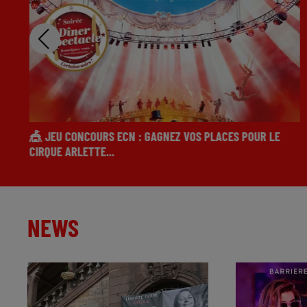
🎪 JEU CONCOURS ECN : GAGNEZ VOS PLACES POUR LE
CIRQUE ARLETTE...
NEWS