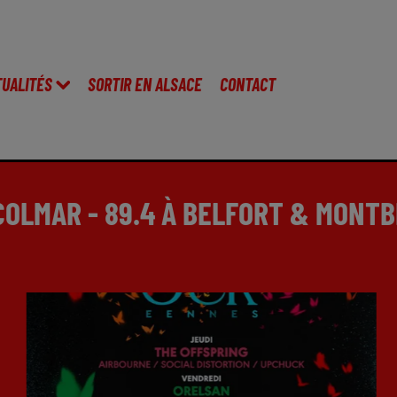
TUALITÉS
SORTIR EN ALSACE
CONTACT
 COLMAR - 89.4 À BELFORT & MONTB