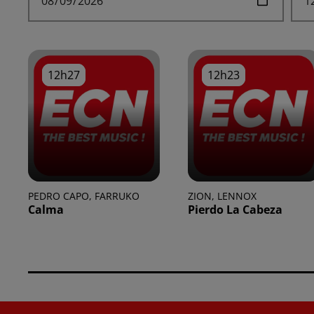
12h27
12h27
12h23
12h23
PEDRO CAPO, FARRUKO
ZION, LENNOX
Calma
Pierdo La Cabeza