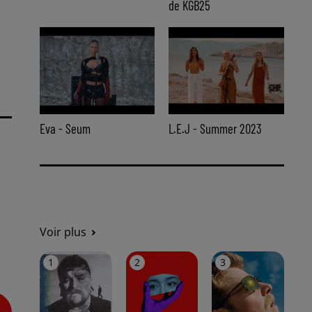
de KGB25
14h00 - 18h00
APREM WEEK-END ALSACE
Eva - Seum
L.E.J - Summer 2023
Voir plus
1
2
3