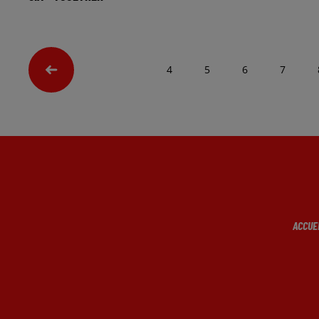
4
5
6
7
ACCUE