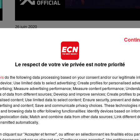
26 juin 2020
BLACKPINK - HOW YOU LIKE THAT?
Contin
Le respect de votre vie privée est notre priorité
ers
do the following data processing based on your consent and/or our legitimate int
device; Use limited data to select advertising; Create profiles for personalised adver
vertising; Measure advertising performance; Measure content performance; Unders
ns of data from different sources; Develop and improve services; Create profiles to 
alised content; Use limited data to select content; Ensure security, prevent and detect
ertising and content; Save and communicate privacy choices. These technologies
and browsing data to offer following functionalities: Identify devices based on infor
eolocation data; Match and combine data from other data sources; Link different de
nsmitted automatically.
cliquant sur "Accepter et fermer", ou affiner en sélectionnant les finalités et/ou pa
 également refuser en cliquant sur "Continuer sans accepter". Vos préférences ne 