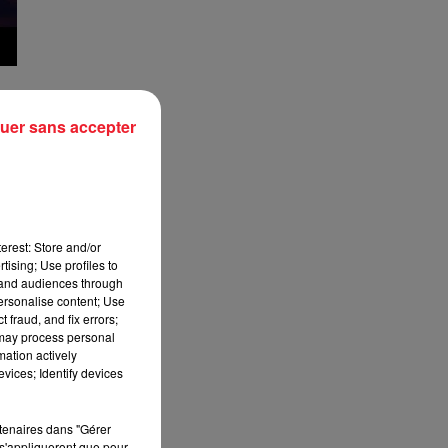
uer sans accepter
erest: Store and/or
tising; Use profiles to
tand audiences through
personalise content; Use
 fraud, and fix errors;
 may process personal
mation actively
vices; Identify devices
rtenaires dans "Gérer
s'appliqueront que pour