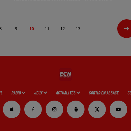
8
9
10
11
12
13
IL
RADIO
JEUX
ACTUALITÉS
SORTIR EN ALSACE
C