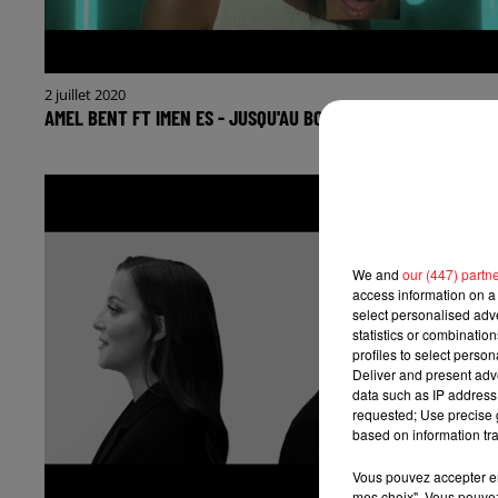
2 juillet 2020
AMEL BENT FT IMEN ES - JUSQU'AU BOUT
We and
our (447) partn
access information on a 
select personalised ad
statistics or combinatio
profiles to select person
Deliver and present adv
data such as IP address 
requested; Use precise g
based on information tra
Vous pouvez accepter en 
mes choix". Vous pouvez